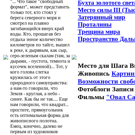
"... Что такое "свободный
Бухта золотого свет
формат", может представить
Место силы III (Ты
только тот, кто стоял у
Затерянный мир
берега северного моря и
смотрел на плавно
Проталины
загибающийся вверх край
Трещина мира
воды. Кто, прошагав без
Пространство Даль
отдыха энное количество
километров по тайге, вышел
к реке, к дырявым, как сыр,
серо-зеленым скалам (там, за
дырами, - пустота, темнота и
Место для Шага В
кусочек вселенной)... Тот, у
кого голова слегка
Живопись
Картин
кружилась от этого
Возможности своб
природного самоуправства:
Фотоблоги
Записи
а нам-то говорили, что
Земля - круглая, а небо -
Фильмы
"Овал Са
синее. Как бы не так.... Еще
нам говорили, что квадрат...
простите, прямоугольник
есть оптимальная форма для
живописного полотна.
Емец, конечно, далеко не
первым из художников