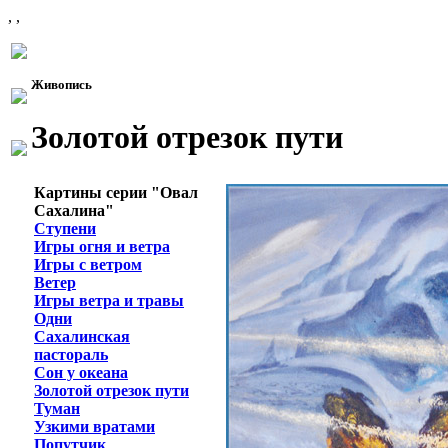
, ,
Живопись
Золотой отрезок пути
Картины серии "Овал
Сахалина"
Ступени
Игры огня и ветра
Игры с ветром
Ветер
Игры ветра и травы
Одни
Сахалинская
пастораль
Сон у океана
Золотой отрезок пути
Туман
Узкими вратами
Попутчик