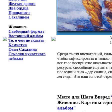
Желтая дорога
Два сердца
Прощание с
Сахалином
Живопись
Свободный формат
Восточный альбом
З
То, о чем не сказать
1
Камчатка
Овал Сахалина
Среди тысяч впечатлений, сил
Осколки чукотского
чтобы зафиксировать и только п
пейзажа
все твое восприятие оказывает
ресурсы, способные еще хоть чт
последний знак - дар солнца, с
легенды. Это наш золотой отре
Место для Шага Вперед
Живопись
Картины сер
альбом"