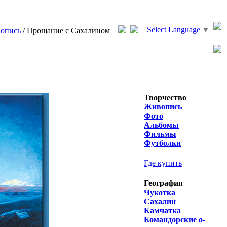
Select Language
▼
опись
/ Прощание с Сахалином
Творчество
Живопись
Фото
Альбомы
Фильмы
Футболки
Где купить
География
Чукотка
Сахалин
Камчатка
Командорские о-