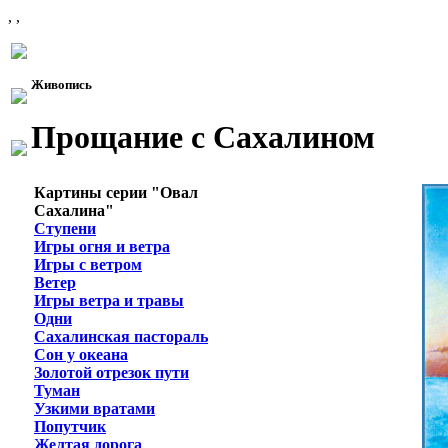
, ,
Живопись
Прощание с Сахалином
Картины серии "Овал
Сахалина"
Ступени
Игры огня и ветра
Игры с ветром
Ветер
Игры ветра и травы
Одни
Сахалинская пастораль
Сон у океана
Золотой отрезок пути
Туман
Узкими вратами
Попутчик
Желтая дорога