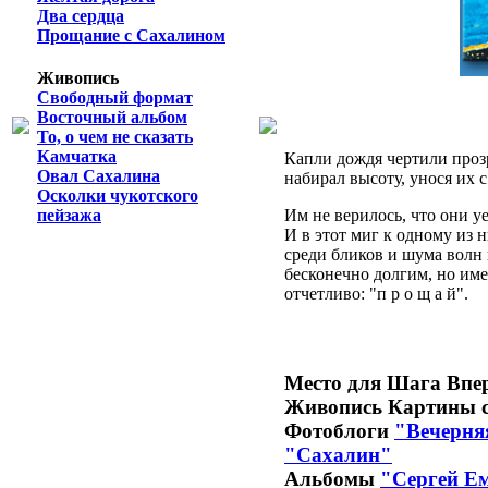
Два сердца
Прощание с Сахалином
Живопись
Свободный формат
Восточный альбом
То, о чем не сказать
Камчатка
Капли дождя чертили проз
Овал Сахалина
набирал высоту, унося их с
Осколки чукотского
Им не верилось, что они уе
пейзажа
И в этот миг к одному из 
среди бликов и шума волн
бесконечно долгим, но име
отчетливо: "п р о щ а й".
Место для Шага Впе
Живопись
Картины 
Фотоблоги
"Вечерня
"Сахалин"
Альбомы
"Сергей Е