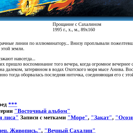
Прощание с Сахалином
1995 г., х., м., 89x160
рачные линии по иллюминатору... Внизу проплывали пожелтевши
 этой земли.
зжают навсегда...
них пришло воспоминание того вечера, когда огромное вечернее с
 на далеком, затерянном в водах Охотского моря мысе Анива. В
нно тогда оборвалась последняя ниточка, соединяющая его с этой
ред
***
серии
"Восточный альбом"
я лиса"
Записи с метками
"Море"
,
"Закат"
,
"Осоз
мец. Живопись."
,
"Вечный Сахалин"