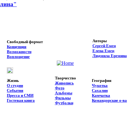
алина"
Авторы
Свободный формат
Сергей Емец
Концепция
Елена Емец
Возможности
Людмила Еремина
Воплощение
Творчество
Жизнь
География
Живопись
О студии
Чукотка
Фото
События
Сахалин
Альбомы
Пресса и СМИ
Камчатка
Фильмы
Гостевая книга
Командорские о-ва
Футболки