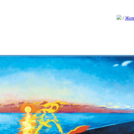
/
Жив